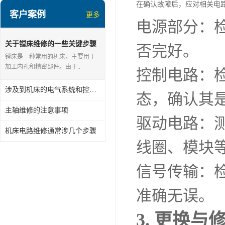
在确认故障后，应对相关电
客户案例
更多
电源部分：
关于镗床维修的一些关键步骤
否完好。
和注意事项
镗床是一种常用的机床，主要用于
加工内孔和精密部件。由于..
控制电路：
涉及到机床的电气系统和控制电路的维护与故障排除
态，确认其
主轴维修的注意事项
驱动电路：
机床电路维修通常涉几个步骤
线圈、模块
信号传输：
准确无误。
3. 更换与