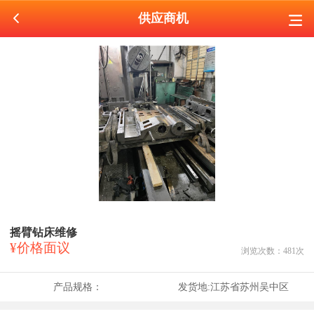
供应商机
摇臂钻床维修
¥价格面议
浏览次数：
481
次
产品规格：
发货地:
江苏省苏州吴中区