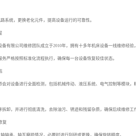
查电路系统，更换老化元件，提高设备运行的可靠性。
程
设备有限公司维修团队成立于2010年，拥有十多年机床设备一线维修经
服务严格按照标准化流程执行，确保每一台设备恢复较佳状态。
估
师会对设备进行全面检测，包括机械传动、液压系统、电气控制等模块，
序拆卸，并进行彻底清洗，去除油污、锈迹和残留杂质，确保后续维修工
修复
查主轴轴承、轴瓦磨损情况，必要时进行刮研或更换，确保旋转精度。