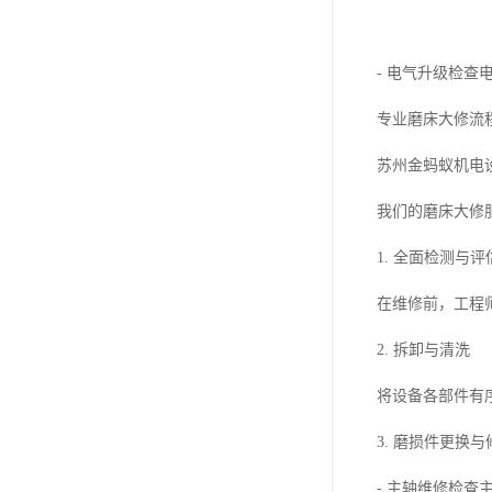
- 电气升级检
专业磨床大修流
苏州金蚂蚁机电
我们的磨床大修
1. 全面检测与评
在维修前，工程
2. 拆卸与清洗
将设备各部件有
3. 磨损件更换与
- 主轴维修检