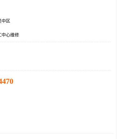
吴中区
工中心维修
4470