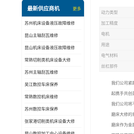
最新供应商机
更多
动力类型
苏州机床设备液压故障维修
加工精度
电机
昆山主轴刮瓦维修
用途
昆山机床设备液压故障维修
电气材料
常熟切削类机床设备大修
丝杠部件
苏州主轴刮瓦维修
我们公司紧
吴江数控车床保养
起携手共创
常熟数控机床维修
我们公司将
苏州数控车床保养
磨床大修的
张家港切削类机床设备大修
磨床作为金
昆山数控加工中心设备维修