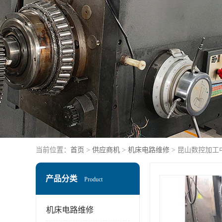
当前位置：
首页
>
供应商机
>
机床电路维修
> 昆山数控加工
产品分类
Product
机床电路维修