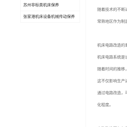
苏州非标类机床保养
随着技术的不断
张家港机床设备机械传动保养
常熟地区作为制
机床电路改造的
机床电路系统是
随着时间的推移
这不仅影响生产
通过电路改造，
化程度。