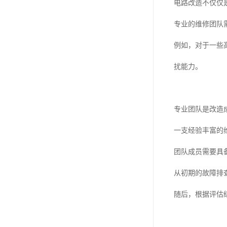
电路改造不仅仅
专业的维修团队
例如，对于一些
扰能力。
专业团队是改造
一支经验丰富的
团队成员需要具
从初期的故障排
随后，根据评估