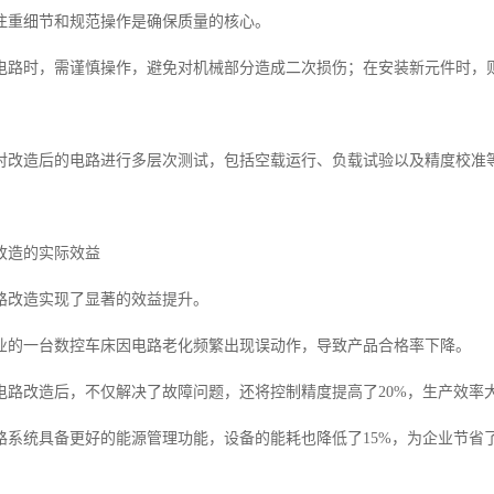
注重细节和规范操作是确保质量的核心。
电路时，需谨慎操作，避免对机械部分造成二次损伤；在安装新元件时，
对改造后的电路进行多层次测试，包括空载运行、负载试验以及精度校准
改造的实际效益
路改造实现了显著的效益提升。
业的一台数控车床因电路老化频繁出现误动作，导致产品合格率下降。
电路改造后，不仅解决了故障问题，还将控制精度提高了20%，生产效率
路系统具备更好的能源管理功能，设备的能耗也降低了15%，为企业节省