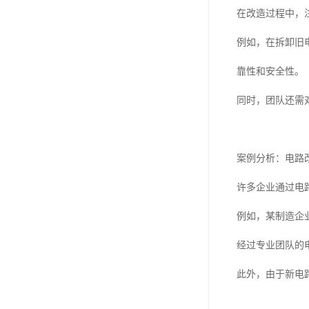
在改造过程中，
例如，在拆卸旧
靠性和安全性。
同时，团队还需
案例分析：电路
许多企业通过电
例如，某制造企
经过专业团队的
此外，由于新电