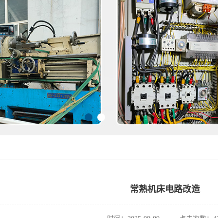
常熟机床电路改造