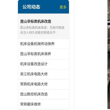
公司动态
更多
昆山非标类机床改造
昆山非标类机床改造：为现代制造
业注入持久动能在制造业不..
机床设备机械传动保养
昆山非标类机床保养
机床设备改造设计
吴江机床电路大修
常熟机床电路大修
昆山数控机床改造
常熟磨床维修