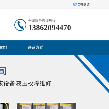
资质认证
全国服务咨询热线:
13862094470
案例
联系方式